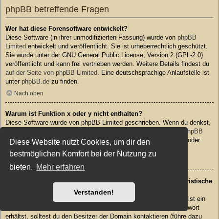
phpBB betreffende Fragen
Wer hat diese Forensoftware entwickelt?
Diese Software (in ihrer unmodifizierten Fassung) wurde von
phpBB
Limited
entwickelt und veröffentlicht. Sie ist urheberrechtlich geschützt.
Sie wurde unter der GNU General Public License, Version 2 (GPL-2.0)
veröffentlicht und kann frei vertrieben werden. Weitere Details findest du
auf der Seite von phpBB Limited
. Eine deutschsprachige Anlaufstelle ist
unter
phpBB.de
zu finden.
Nach oben
Warum ist Funktion x oder y nicht enthalten?
Diese Software wurde von phpBB Limited geschrieben. Wenn du denkst,
dass eine Funktion implementiert werden sollte, dann besuche
phpBB
Ideas
, wo du deine Stimme für bestehende Vorschläge abgeben oder
Diese Website nutzt Cookies, um dir den
neue Funktionen vorschlagen kannst.
bestmöglichen Komfort bei der Nutzung zu
Nach oben
bieten.
Mehr erfahren
An wen soll ich mich wenden, falls es Beschwerden oder juristische
Anfragen zu diesem Forum gibt?
Verstanden!
Jeder Administrator, der auf der „Das Team“-Seite aufgeführt ist, ist ein
geeigneter Kontakt für deine Beschwerde. Wenn du so keine Antwort
erhältst, solltest du den Besitzer der Domain kontaktieren (führe dazu