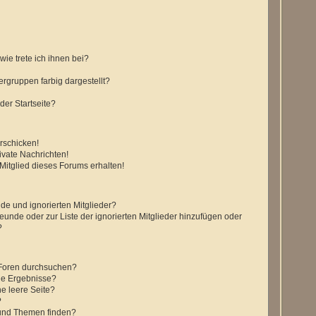
ie trete ich ihnen bei?
gruppen farbig dargestellt?
der Startseite?
rschicken!
vate Nachrichten!
itglied dieses Forums erhalten!
de und ignorierten Mitglieder?
reunde oder zur Liste der ignorierten Mitglieder hinzufügen oder
?
 Foren durchsuchen?
ne Ergebnisse?
e leere Seite?
?
 und Themen finden?