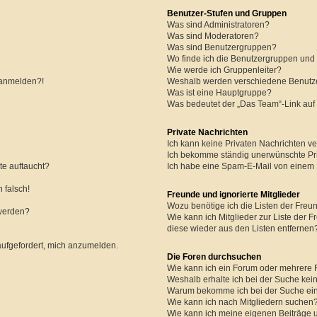
Benutzer-Stufen und Gruppen
Was sind Administratoren?
Was sind Moderatoren?
Was sind Benutzergruppen?
Wo finde ich die Benutzergruppen und w
Wie werde ich Gruppenleiter?
r anmelden?!
Weshalb werden verschiedene Benutzer
Was ist eine Hauptgruppe?
Was bedeutet der „Das Team“-Link auf 
Private Nachrichten
Ich kann keine Privaten Nachrichten ve
Ich bekomme ständig unerwünschte Pri
te auftaucht?
Ich habe eine Spam-E-Mail von einem M
 falsch!
Freunde und ignorierte Mitglieder
Wozu benötige ich die Listen der Freun
 werden?
Wie kann ich Mitglieder zur Liste der F
diese wieder aus den Listen entfernen
aufgefordert, mich anzumelden.
Die Foren durchsuchen
Wie kann ich ein Forum oder mehrere
Weshalb erhalte ich bei der Suche kei
Warum bekomme ich bei der Suche ein
Wie kann ich nach Mitgliedern suchen
Wie kann ich meine eigenen Beiträge