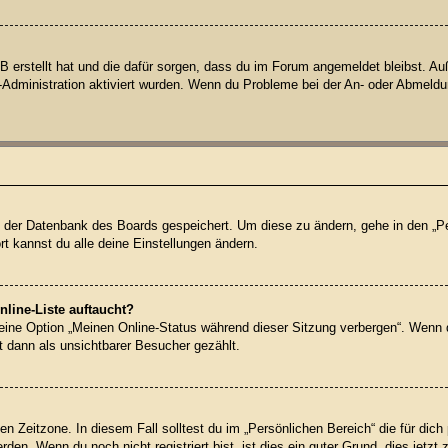
BB erstellt hat und die dafür sorgen, dass du im Forum angemeldet bleibst. 
d-Administration aktiviert wurden. Wenn du Probleme bei der An- oder Abmeld
 in der Datenbank des Boards gespeichert. Um diese zu ändern, gehe in den „Pe
t kannst du alle deine Einstellungen ändern.
line-Liste auftaucht?
 eine Option „Meinen Online-Status während dieser Sitzung verbergen“. Wenn 
t dann als unsichtbarer Besucher gezählt.
en Zeitzone. In diesem Fall solltest du im „Persönlichen Bereich“ die für dich 
en. Wenn du noch nicht registriert bist, ist dies ein guter Grund, dies jetzt 