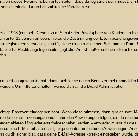
tration dieses Forums haben entschieden, dass du registriert sein musst, um 
nell erledigt ist und dir zahlreiche Vorteile bietet.
t of 1998 (deutsch: Gesetz zum Schutz der Privatsphäre von Kindern im Inter
rn unter 13 Jahren erheben, hierzu die Zustimmung der Eltern beziehungswei
h zu registrieren versuchst, zutrifft, ziehe einen rechtlichen Beistand zu Rat
telle für Rechtsangelegenheiten jeglicher Art ist; außer solchen, die unter 
den.
 komplett ausgeschaltet hat, damit sich keine neuen Benutzer mehr anmelden
wurden. Um Hilfe zu erhalten, wende dich an die Board-Administration.
richtige Passwort eingegeben hast. Wenn diese stimmen, dann gibt es zwei 
ern oder deiner Erziehungsberechtigten den Anweisungen folgen, die du erhalte
angemeldeten Mitglieder erst freigeschaltet werden – entweder musst du dies s
 Wenn du eine E-Mail erhalten hast, folge den dort enthaltenen Anweisungen. A
n du dir sicher bist, dass deine E-Mail-Adresse korrekt eingegeben wurde, da