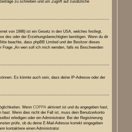
Beiträge zu schreiben und um Zugriff auf zusätzliche
net von 1998) ist ein Gesetz in den USA, welches festlegt,
se des oder der Erziehungsberechtigten benötigen. Wenn du dir
e. Bitte beachte, dass phpBB Limited und der Besitzer dieses
der Frage „An wen soll ich mich wenden, falls es Beschwerden
 können. Es könnte auch sein, dass deine IP-Adresse oder der
Möglichkeiten. Wenn
COPPA
aktiviert ist und du angegeben hast,
n hast. Wenn dies nicht der Fall ist, muss dein Benutzerkonto
elbst erledigen oder ein Administrator. Bei der Registrierung
nsonsten prüfe, ob du deine E-Mail-Adresse korrekt eingegeben
nn kontaktiere einen Administrator.