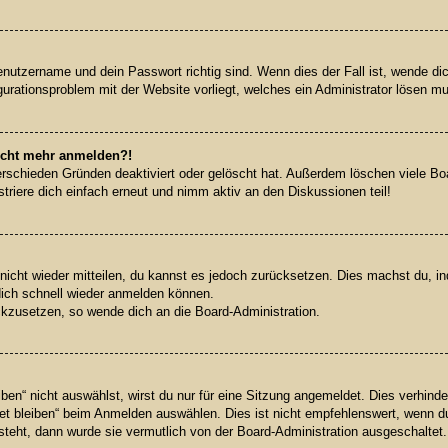
enutzername und dein Passwort richtig sind. Wenn dies der Fall ist, wende d
igurationsproblem mit der Website vorliegt, welches ein Administrator lösen m
 nicht mehr anmelden?!
rschieden Gründen deaktiviert oder gelöscht hat. Außerdem löschen viele Boar
riere dich einfach erneut und nimm aktiv an den Diskussionen teil!
 nicht wieder mitteilen, du kannst es jedoch zurücksetzen. Dies machst du, 
dich schnell wieder anmelden können.
ückzusetzen, so wende dich an die Board-Administration.
n“ nicht auswählst, wirst du nur für eine Sitzung angemeldet. Dies verhinde
 bleiben“ beim Anmelden auswählen. Dies ist nicht empfehlenswert, wenn du
 steht, dann wurde sie vermutlich von der Board-Administration ausgeschaltet.