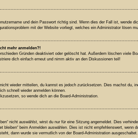
enutzername und dein Passwort richtig sind. Wenn dies der Fall ist, wende d
igurationsproblem mit der Website vorliegt, welches ein Administrator lösen m
 nicht mehr anmelden?!
rschieden Gründen deaktiviert oder gelöscht hat. Außerdem löschen viele Boar
riere dich einfach erneut und nimm aktiv an den Diskussionen teil!
 nicht wieder mitteilen, du kannst es jedoch zurücksetzen. Dies machst du, 
dich schnell wieder anmelden können.
ückzusetzen, so wende dich an die Board-Administration.
n“ nicht auswählst, wirst du nur für eine Sitzung angemeldet. Dies verhinde
 bleiben“ beim Anmelden auswählen. Dies ist nicht empfehlenswert, wenn du
 steht, dann wurde sie vermutlich von der Board-Administration ausgeschaltet.