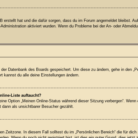
BB erstellt hat und die dafür sorgen, dass du im Forum angemeldet bleibst. 
d-Administration aktiviert wurden. Wenn du Probleme bei der An- oder Abmeld
 in der Datenbank des Boards gespeichert. Um diese zu ändern, gehe in den „Pe
t kannst du alle deine Einstellungen ändern.
line-Liste auftaucht?
 eine Option „Meinen Online-Status während dieser Sitzung verbergen“. Wenn 
t dann als unsichtbarer Besucher gezählt.
en Zeitzone. In diesem Fall solltest du im „Persönlichen Bereich“ die für dich 
en. Wenn du noch nicht registriert bist, ist dies ein guter Grund, dies jetzt 