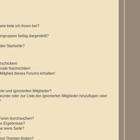
ie trete ich ihnen bei?
gruppen farbig dargestellt?
der Startseite?
rschicken!
vate Nachrichten!
itglied dieses Forums erhalten!
de und ignorierten Mitglieder?
reunde oder zur Liste der ignorierten Mitglieder hinzufügen oder
?
 Foren durchsuchen?
ne Ergebnisse?
e leere Seite?
?
 und Themen finden?