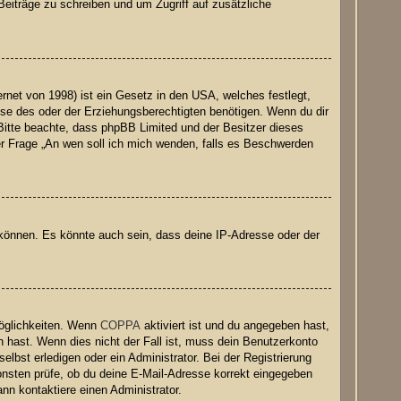
Beiträge zu schreiben und um Zugriff auf zusätzliche
net von 1998) ist ein Gesetz in den USA, welches festlegt,
se des oder der Erziehungsberechtigten benötigen. Wenn du dir
e. Bitte beachte, dass phpBB Limited und der Besitzer dieses
der Frage „An wen soll ich mich wenden, falls es Beschwerden
 können. Es könnte auch sein, dass deine IP-Adresse oder der
Möglichkeiten. Wenn
COPPA
aktiviert ist und du angegeben hast,
n hast. Wenn dies nicht der Fall ist, muss dein Benutzerkonto
elbst erledigen oder ein Administrator. Bei der Registrierung
nsonsten prüfe, ob du deine E-Mail-Adresse korrekt eingegeben
nn kontaktiere einen Administrator.