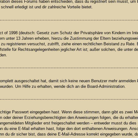
tration dieses Forums haben entschieden, dass du registriert sein musst, um 
nell erledigt ist und dir zahlreiche Vorteile bietet.
t of 1998 (deutsch: Gesetz zum Schutz der Privatsphäre von Kindern im Inter
rn unter 13 Jahren erheben, hierzu die Zustimmung der Eltern beziehungswei
h zu registrieren versuchst, zutrifft, ziehe einen rechtlichen Beistand zu Rat
telle für Rechtsangelegenheiten jeglicher Art ist; außer solchen, die unter 
den.
 komplett ausgeschaltet hat, damit sich keine neuen Benutzer mehr anmelden
wurden. Um Hilfe zu erhalten, wende dich an die Board-Administration.
richtige Passwort eingegeben hast. Wenn diese stimmen, dann gibt es zwei 
ern oder deiner Erziehungsberechtigten den Anweisungen folgen, die du erhalte
angemeldeten Mitglieder erst freigeschaltet werden – entweder musst du dies s
 Wenn du eine E-Mail erhalten hast, folge den dort enthaltenen Anweisungen. A
n du dir sicher bist, dass deine E-Mail-Adresse korrekt eingegeben wurde, da