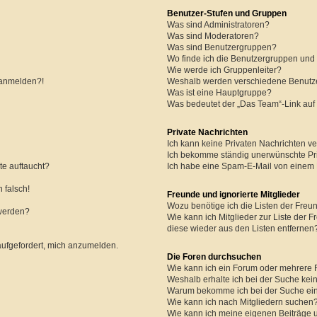
Benutzer-Stufen und Gruppen
Was sind Administratoren?
Was sind Moderatoren?
Was sind Benutzergruppen?
Wo finde ich die Benutzergruppen und w
Wie werde ich Gruppenleiter?
r anmelden?!
Weshalb werden verschiedene Benutzer
Was ist eine Hauptgruppe?
Was bedeutet der „Das Team“-Link auf 
Private Nachrichten
Ich kann keine Privaten Nachrichten ve
Ich bekomme ständig unerwünschte Pri
te auftaucht?
Ich habe eine Spam-E-Mail von einem M
 falsch!
Freunde und ignorierte Mitglieder
Wozu benötige ich die Listen der Freun
 werden?
Wie kann ich Mitglieder zur Liste der F
diese wieder aus den Listen entfernen
aufgefordert, mich anzumelden.
Die Foren durchsuchen
Wie kann ich ein Forum oder mehrere
Weshalb erhalte ich bei der Suche kei
Warum bekomme ich bei der Suche ein
Wie kann ich nach Mitgliedern suchen
Wie kann ich meine eigenen Beiträge