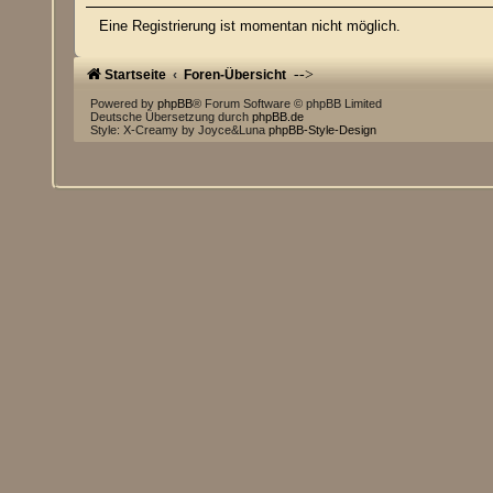
Eine Registrierung ist momentan nicht möglich.
-->
Startseite
Foren-Übersicht
Powered by
phpBB
® Forum Software © phpBB Limited
Deutsche Übersetzung durch
phpBB.de
Style: X-Creamy by Joyce&Luna
phpBB-Style-Design