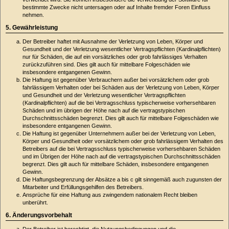
bestimmte Zwecke nicht untersagen oder auf Inhalte fremder Foren Einfluss
nehmen.
5. Gewährleistung
Der Betreiber haftet mit Ausnahme der Verletzung von Leben, Körper und
Gesundheit und der Verletzung wesentlicher Vertragspflichten (Kardinalpflichten)
nur für Schäden, die auf ein vorsätzliches oder grob fahrlässiges Verhalten
zurückzuführen sind. Dies gilt auch für mittelbare Folgeschäden wie
insbesondere entgangenen Gewinn.
Die Haftung ist gegenüber Verbrauchern außer bei vorsätzlichem oder grob
fahrlässigem Verhalten oder bei Schäden aus der Verletzung von Leben, Körper
und Gesundheit und der Verletzung wesentlicher Vertragspflichten
(Kardinalpflichten) auf die bei Vertragsschluss typischerweise vorhersehbaren
Schäden und im übrigen der Höhe nach auf die vertragstypischen
Durchschnittsschäden begrenzt. Dies gilt auch für mittelbare Folgeschäden wie
insbesondere entgangenen Gewinn.
Die Haftung ist gegenüber Unternehmern außer bei der Verletzung von Leben,
Körper und Gesundheit oder vorsätzlichem oder grob fahrlässigem Verhalten des
Betreibers auf die bei Vertragsschluss typischerweise vorhersehbaren Schäden
und im Übrigen der Höhe nach auf die vertragstypischen Durchschnittsschäden
begrenzt. Dies gilt auch für mittelbare Schäden, insbesondere entgangenen
Gewinn.
Die Haftungsbegrenzung der Absätze a bis c gilt sinngemäß auch zugunsten der
Mitarbeiter und Erfüllungsgehilfen des Betreibers.
Ansprüche für eine Haftung aus zwingendem nationalem Recht bleiben
unberührt.
6. Änderungsvorbehalt
Der Betreiber ist berechtigt, die Nutzungsbedingungen und die