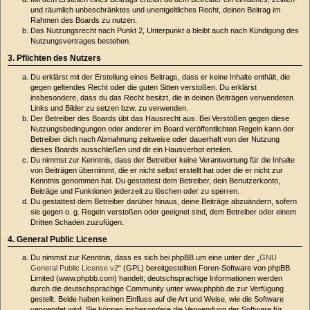
und räumlich unbeschränktes und unentgeltliches Recht, deinen Beitrag im
Rahmen des Boards zu nutzen.
Das Nutzungsrecht nach Punkt 2, Unterpunkt a bleibt auch nach Kündigung des
Nutzungsvertrages bestehen.
3. Pflichten des Nutzers
Du erklärst mit der Erstellung eines Beitrags, dass er keine Inhalte enthält, die
gegen geltendes Recht oder die guten Sitten verstoßen. Du erklärst
insbesondere, dass du das Recht besitzt, die in deinen Beiträgen verwendeten
Links und Bilder zu setzen bzw. zu verwenden.
Der Betreiber des Boards übt das Hausrecht aus. Bei Verstößen gegen diese
Nutzungsbedingungen oder anderer im Board veröffentlichten Regeln kann der
Betreiber dich nach Abmahnung zeitweise oder dauerhaft von der Nutzung
dieses Boards ausschließen und dir ein Hausverbot erteilen.
Du nimmst zur Kenntnis, dass der Betreiber keine Verantwortung für die Inhalte
von Beiträgen übernimmt, die er nicht selbst erstellt hat oder die er nicht zur
Kenntnis genommen hat. Du gestattest dem Betreiber, dein Benutzerkonto,
Beiträge und Funktionen jederzeit zu löschen oder zu sperren.
Du gestattest dem Betreiber darüber hinaus, deine Beiträge abzuändern, sofern
sie gegen o. g. Regeln verstoßen oder geeignet sind, dem Betreiber oder einem
Dritten Schaden zuzufügen.
4. General Public License
Du nimmst zur Kenntnis, dass es sich bei phpBB um eine unter der „
GNU
General Public License v2
“ (GPL) bereitgestellten Foren-Software von phpBB
Limited (www.phpbb.com) handelt; deutschsprachige Informationen werden
durch die deutschsprachige Community unter www.phpbb.de zur Verfügung
gestellt. Beide haben keinen Einfluss auf die Art und Weise, wie die Software
verwendet wird. Sie können insbesondere die Verwendung der Software für