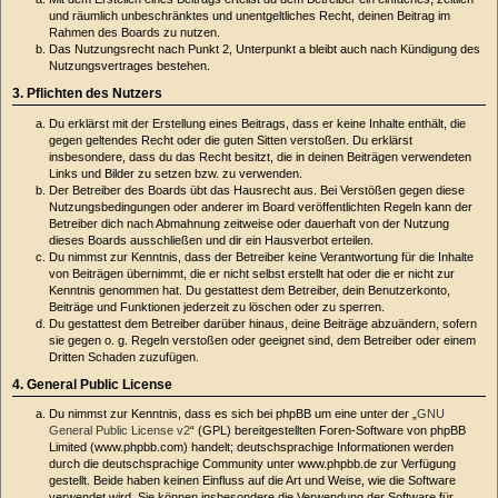
und räumlich unbeschränktes und unentgeltliches Recht, deinen Beitrag im
Rahmen des Boards zu nutzen.
Das Nutzungsrecht nach Punkt 2, Unterpunkt a bleibt auch nach Kündigung des
Nutzungsvertrages bestehen.
3. Pflichten des Nutzers
Du erklärst mit der Erstellung eines Beitrags, dass er keine Inhalte enthält, die
gegen geltendes Recht oder die guten Sitten verstoßen. Du erklärst
insbesondere, dass du das Recht besitzt, die in deinen Beiträgen verwendeten
Links und Bilder zu setzen bzw. zu verwenden.
Der Betreiber des Boards übt das Hausrecht aus. Bei Verstößen gegen diese
Nutzungsbedingungen oder anderer im Board veröffentlichten Regeln kann der
Betreiber dich nach Abmahnung zeitweise oder dauerhaft von der Nutzung
dieses Boards ausschließen und dir ein Hausverbot erteilen.
Du nimmst zur Kenntnis, dass der Betreiber keine Verantwortung für die Inhalte
von Beiträgen übernimmt, die er nicht selbst erstellt hat oder die er nicht zur
Kenntnis genommen hat. Du gestattest dem Betreiber, dein Benutzerkonto,
Beiträge und Funktionen jederzeit zu löschen oder zu sperren.
Du gestattest dem Betreiber darüber hinaus, deine Beiträge abzuändern, sofern
sie gegen o. g. Regeln verstoßen oder geeignet sind, dem Betreiber oder einem
Dritten Schaden zuzufügen.
4. General Public License
Du nimmst zur Kenntnis, dass es sich bei phpBB um eine unter der „
GNU
General Public License v2
“ (GPL) bereitgestellten Foren-Software von phpBB
Limited (www.phpbb.com) handelt; deutschsprachige Informationen werden
durch die deutschsprachige Community unter www.phpbb.de zur Verfügung
gestellt. Beide haben keinen Einfluss auf die Art und Weise, wie die Software
verwendet wird. Sie können insbesondere die Verwendung der Software für