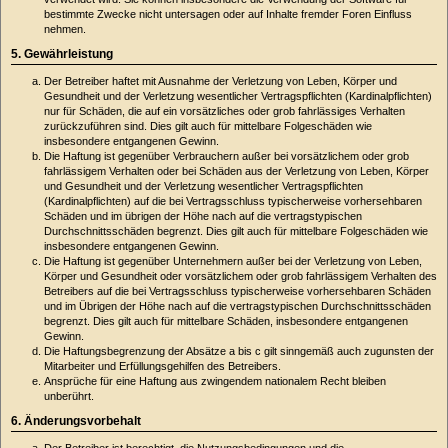
bestimmte Zwecke nicht untersagen oder auf Inhalte fremder Foren Einfluss
nehmen.
5. Gewährleistung
Der Betreiber haftet mit Ausnahme der Verletzung von Leben, Körper und
Gesundheit und der Verletzung wesentlicher Vertragspflichten (Kardinalpflichten)
nur für Schäden, die auf ein vorsätzliches oder grob fahrlässiges Verhalten
zurückzuführen sind. Dies gilt auch für mittelbare Folgeschäden wie
insbesondere entgangenen Gewinn.
Die Haftung ist gegenüber Verbrauchern außer bei vorsätzlichem oder grob
fahrlässigem Verhalten oder bei Schäden aus der Verletzung von Leben, Körper
und Gesundheit und der Verletzung wesentlicher Vertragspflichten
(Kardinalpflichten) auf die bei Vertragsschluss typischerweise vorhersehbaren
Schäden und im übrigen der Höhe nach auf die vertragstypischen
Durchschnittsschäden begrenzt. Dies gilt auch für mittelbare Folgeschäden wie
insbesondere entgangenen Gewinn.
Die Haftung ist gegenüber Unternehmern außer bei der Verletzung von Leben,
Körper und Gesundheit oder vorsätzlichem oder grob fahrlässigem Verhalten des
Betreibers auf die bei Vertragsschluss typischerweise vorhersehbaren Schäden
und im Übrigen der Höhe nach auf die vertragstypischen Durchschnittsschäden
begrenzt. Dies gilt auch für mittelbare Schäden, insbesondere entgangenen
Gewinn.
Die Haftungsbegrenzung der Absätze a bis c gilt sinngemäß auch zugunsten der
Mitarbeiter und Erfüllungsgehilfen des Betreibers.
Ansprüche für eine Haftung aus zwingendem nationalem Recht bleiben
unberührt.
6. Änderungsvorbehalt
Der Betreiber ist berechtigt, die Nutzungsbedingungen und die