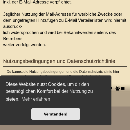
inkl. der E-Mail-Adresse verpflichtet.
Jeglicher Nutzung der Mail-Adresse für werbliche Zwecke oder
dem ungefragten Hinzufügen zu E-Mail Verteilerlisten wird hiermit
ausdrück-
lich widersprochen und wird bei Bekanntwerden seitens des
Betreibers
weiter verfolgt werden.
Nutzungsbedingungen und Datenschutzrichtlinie
Du kannst die Nutzungsbedingungen und die Datenschutzrichtlinie hier
nachlesen:
Nutzungsbedingungen
und
Datenschutzrichtlinie
Diese Website nutzt Cookies, um dir den
-->
Startseite
Foren-Übersicht
bestmöglichen Komfort bei der Nutzung zu
Powered by
phpBB
® Forum Software © phpBB Limited
bieten.
Mehr erfahren
Deutsche Übersetzung durch
phpBB.de
Style: X-Creamy by Joyce&Luna
phpBB-Style-Design
Verstanden!