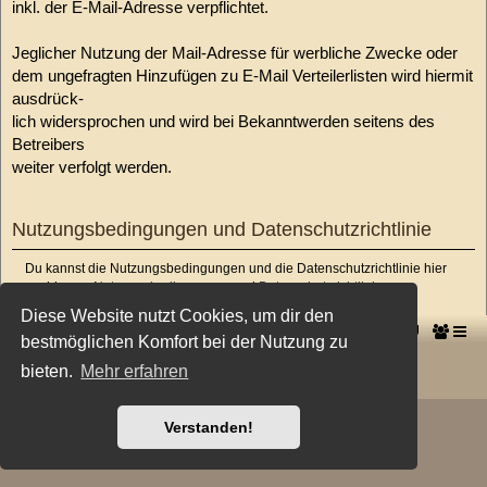
inkl. der E-Mail-Adresse verpflichtet.
Jeglicher Nutzung der Mail-Adresse für werbliche Zwecke oder
dem ungefragten Hinzufügen zu E-Mail Verteilerlisten wird hiermit
ausdrück-
lich widersprochen und wird bei Bekanntwerden seitens des
Betreibers
weiter verfolgt werden.
Nutzungsbedingungen und Datenschutzrichtlinie
Du kannst die Nutzungsbedingungen und die Datenschutzrichtlinie hier
nachlesen:
Nutzungsbedingungen
und
Datenschutzrichtlinie
Diese Website nutzt Cookies, um dir den
-->
Startseite
Foren-Übersicht
bestmöglichen Komfort bei der Nutzung zu
Powered by
phpBB
® Forum Software © phpBB Limited
bieten.
Mehr erfahren
Deutsche Übersetzung durch
phpBB.de
Style: X-Creamy by Joyce&Luna
phpBB-Style-Design
Verstanden!