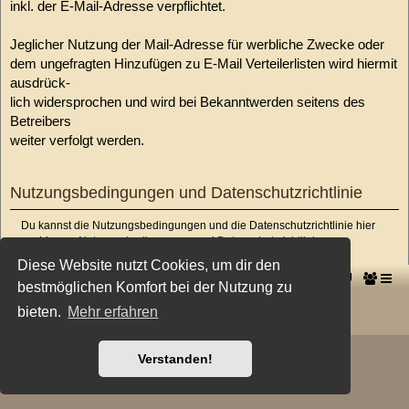
inkl. der E-Mail-Adresse verpflichtet.
Jeglicher Nutzung der Mail-Adresse für werbliche Zwecke oder
dem ungefragten Hinzufügen zu E-Mail Verteilerlisten wird hiermit
ausdrück-
lich widersprochen und wird bei Bekanntwerden seitens des
Betreibers
weiter verfolgt werden.
Nutzungsbedingungen und Datenschutzrichtlinie
Du kannst die Nutzungsbedingungen und die Datenschutzrichtlinie hier
nachlesen:
Nutzungsbedingungen
und
Datenschutzrichtlinie
Diese Website nutzt Cookies, um dir den
-->
Startseite
Foren-Übersicht
bestmöglichen Komfort bei der Nutzung zu
Powered by
phpBB
® Forum Software © phpBB Limited
bieten.
Mehr erfahren
Deutsche Übersetzung durch
phpBB.de
Style: X-Creamy by Joyce&Luna
phpBB-Style-Design
Verstanden!