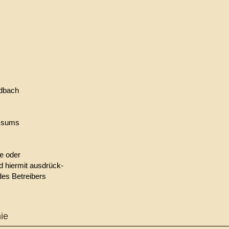
adbach
essums
e oder
d hiermit ausdrück-
des Betreibers
ie