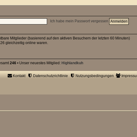
Ich habe mein Passwort vergessen
htbare Mitglieder (basierend auf den aktiven Besuchern der letzten 60 Minuten)
26 gleichzeitig online waren.
gesamt
246
• Unser neuestes Mitglied:
Highlandkuh
Kontakt
Datenschutzrichtlinie
Nutzungsbedingungen
Impress