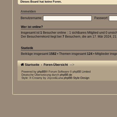
Dieses Board hat keine Foren.
Anmelden
Benutzername:
Passwort:
Wer ist online?
Insgesamt ist
1
Besucher online :: 1 sichtbares Mitglied und 0 unsic
Der Besucherrekord liegt bei
7
Besuchern, die am 17. Mär 2024, 21:
Statistik
Beiträge insgesamt
1582
• Themen insgesamt
124
• Mitglieder ins
-->
Startseite
Foren-Übersicht
Powered by
phpBB
® Forum Software © phpBB Limited
Deutsche Übersetzung durch
phpBB.de
Style: X-Creamy by Joyce&Luna
phpBB-Style-Design