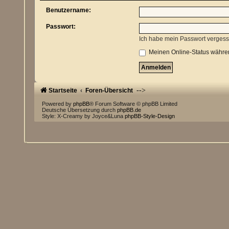
Benutzername:
Passwort:
Ich habe mein Passwort verges
Meinen Online-Status währen
-->
Startseite
Foren-Übersicht
Powered by
phpBB
® Forum Software © phpBB Limited
Deutsche Übersetzung durch
phpBB.de
Style: X-Creamy by Joyce&Luna
phpBB-Style-Design