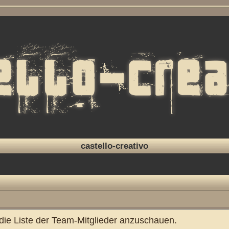
castello-creativo
 die Liste der Team-Mitglieder anzuschauen.