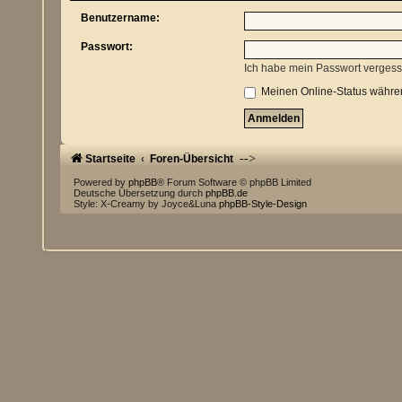
Benutzername:
Passwort:
Ich habe mein Passwort verges
Meinen Online-Status währen
-->
Startseite
Foren-Übersicht
Powered by
phpBB
® Forum Software © phpBB Limited
Deutsche Übersetzung durch
phpBB.de
Style: X-Creamy by Joyce&Luna
phpBB-Style-Design