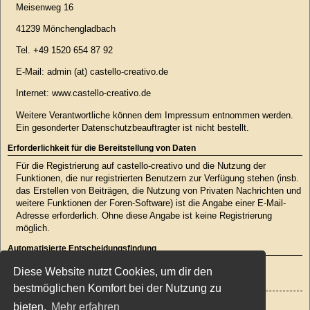
Meisenweg 16
41239 Mönchengladbach
Tel. +49 1520 654 87 92
E-Mail: admin (at) castello-creativo.de
Internet: www.castello-creativo.de
Weitere Verantwortliche können dem Impressum entnommen werden.
Ein gesonderter Datenschutzbeauftragter ist nicht bestellt.
Erforderlichkeit für die Bereitstellung von Daten
Für die Registrierung auf castello-creativo und die Nutzung der
Funktionen, die nur registrierten Benutzern zur Verfügung stehen (insb.
das Erstellen von Beiträgen, die Nutzung von Privaten Nachrichten und
weitere Funktionen der Foren-Software) ist die Angabe einer E-Mail-
Adresse erforderlich. Ohne diese Angabe ist keine Registrierung
möglich.
Automatisierte Entscheidungsfindung
Es findet keine automatisierte Entscheidungsfindung statt.
Diese Website nutzt Cookies, um dir den
bestmöglichen Komfort bei der Nutzung zu
Zurück zur Anmeldemaske
bieten.
Mehr erfahren