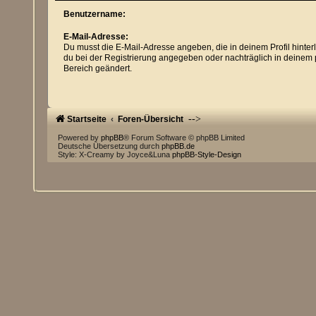
Benutzername:
E-Mail-Adresse:
Du musst die E-Mail-Adresse angeben, die in deinem Profil hinterle
du bei der Registrierung angegeben oder nachträglich in deinem
Bereich geändert.
-->
Startseite
Foren-Übersicht
Powered by
phpBB
® Forum Software © phpBB Limited
Deutsche Übersetzung durch
phpBB.de
Style: X-Creamy by Joyce&Luna
phpBB-Style-Design