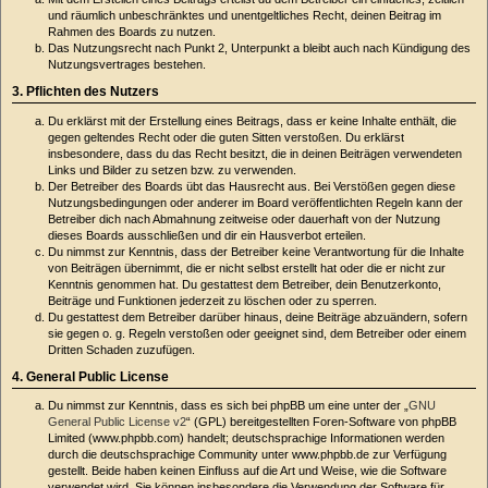
und räumlich unbeschränktes und unentgeltliches Recht, deinen Beitrag im
Rahmen des Boards zu nutzen.
Das Nutzungsrecht nach Punkt 2, Unterpunkt a bleibt auch nach Kündigung des
Nutzungsvertrages bestehen.
3. Pflichten des Nutzers
Du erklärst mit der Erstellung eines Beitrags, dass er keine Inhalte enthält, die
gegen geltendes Recht oder die guten Sitten verstoßen. Du erklärst
insbesondere, dass du das Recht besitzt, die in deinen Beiträgen verwendeten
Links und Bilder zu setzen bzw. zu verwenden.
Der Betreiber des Boards übt das Hausrecht aus. Bei Verstößen gegen diese
Nutzungsbedingungen oder anderer im Board veröffentlichten Regeln kann der
Betreiber dich nach Abmahnung zeitweise oder dauerhaft von der Nutzung
dieses Boards ausschließen und dir ein Hausverbot erteilen.
Du nimmst zur Kenntnis, dass der Betreiber keine Verantwortung für die Inhalte
von Beiträgen übernimmt, die er nicht selbst erstellt hat oder die er nicht zur
Kenntnis genommen hat. Du gestattest dem Betreiber, dein Benutzerkonto,
Beiträge und Funktionen jederzeit zu löschen oder zu sperren.
Du gestattest dem Betreiber darüber hinaus, deine Beiträge abzuändern, sofern
sie gegen o. g. Regeln verstoßen oder geeignet sind, dem Betreiber oder einem
Dritten Schaden zuzufügen.
4. General Public License
Du nimmst zur Kenntnis, dass es sich bei phpBB um eine unter der „
GNU
General Public License v2
“ (GPL) bereitgestellten Foren-Software von phpBB
Limited (www.phpbb.com) handelt; deutschsprachige Informationen werden
durch die deutschsprachige Community unter www.phpbb.de zur Verfügung
gestellt. Beide haben keinen Einfluss auf die Art und Weise, wie die Software
verwendet wird. Sie können insbesondere die Verwendung der Software für