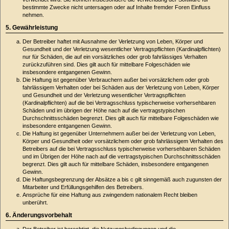
bestimmte Zwecke nicht untersagen oder auf Inhalte fremder Foren Einfluss
nehmen.
5. Gewährleistung
Der Betreiber haftet mit Ausnahme der Verletzung von Leben, Körper und
Gesundheit und der Verletzung wesentlicher Vertragspflichten (Kardinalpflichten)
nur für Schäden, die auf ein vorsätzliches oder grob fahrlässiges Verhalten
zurückzuführen sind. Dies gilt auch für mittelbare Folgeschäden wie
insbesondere entgangenen Gewinn.
Die Haftung ist gegenüber Verbrauchern außer bei vorsätzlichem oder grob
fahrlässigem Verhalten oder bei Schäden aus der Verletzung von Leben, Körper
und Gesundheit und der Verletzung wesentlicher Vertragspflichten
(Kardinalpflichten) auf die bei Vertragsschluss typischerweise vorhersehbaren
Schäden und im übrigen der Höhe nach auf die vertragstypischen
Durchschnittsschäden begrenzt. Dies gilt auch für mittelbare Folgeschäden wie
insbesondere entgangenen Gewinn.
Die Haftung ist gegenüber Unternehmern außer bei der Verletzung von Leben,
Körper und Gesundheit oder vorsätzlichem oder grob fahrlässigem Verhalten des
Betreibers auf die bei Vertragsschluss typischerweise vorhersehbaren Schäden
und im Übrigen der Höhe nach auf die vertragstypischen Durchschnittsschäden
begrenzt. Dies gilt auch für mittelbare Schäden, insbesondere entgangenen
Gewinn.
Die Haftungsbegrenzung der Absätze a bis c gilt sinngemäß auch zugunsten der
Mitarbeiter und Erfüllungsgehilfen des Betreibers.
Ansprüche für eine Haftung aus zwingendem nationalem Recht bleiben
unberührt.
6. Änderungsvorbehalt
Der Betreiber ist berechtigt, die Nutzungsbedingungen und die