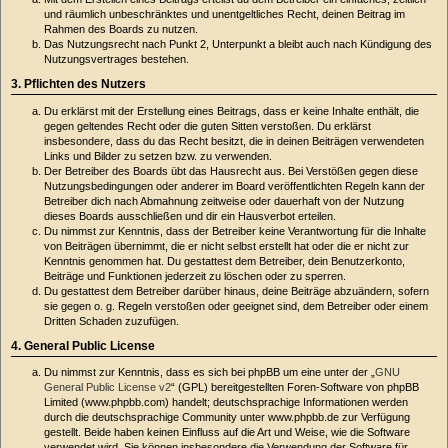
und räumlich unbeschränktes und unentgeltliches Recht, deinen Beitrag im
Rahmen des Boards zu nutzen.
Das Nutzungsrecht nach Punkt 2, Unterpunkt a bleibt auch nach Kündigung des
Nutzungsvertrages bestehen.
3. Pflichten des Nutzers
Du erklärst mit der Erstellung eines Beitrags, dass er keine Inhalte enthält, die
gegen geltendes Recht oder die guten Sitten verstoßen. Du erklärst
insbesondere, dass du das Recht besitzt, die in deinen Beiträgen verwendeten
Links und Bilder zu setzen bzw. zu verwenden.
Der Betreiber des Boards übt das Hausrecht aus. Bei Verstößen gegen diese
Nutzungsbedingungen oder anderer im Board veröffentlichten Regeln kann der
Betreiber dich nach Abmahnung zeitweise oder dauerhaft von der Nutzung
dieses Boards ausschließen und dir ein Hausverbot erteilen.
Du nimmst zur Kenntnis, dass der Betreiber keine Verantwortung für die Inhalte
von Beiträgen übernimmt, die er nicht selbst erstellt hat oder die er nicht zur
Kenntnis genommen hat. Du gestattest dem Betreiber, dein Benutzerkonto,
Beiträge und Funktionen jederzeit zu löschen oder zu sperren.
Du gestattest dem Betreiber darüber hinaus, deine Beiträge abzuändern, sofern
sie gegen o. g. Regeln verstoßen oder geeignet sind, dem Betreiber oder einem
Dritten Schaden zuzufügen.
4. General Public License
Du nimmst zur Kenntnis, dass es sich bei phpBB um eine unter der „
GNU
General Public License v2
“ (GPL) bereitgestellten Foren-Software von phpBB
Limited (www.phpbb.com) handelt; deutschsprachige Informationen werden
durch die deutschsprachige Community unter www.phpbb.de zur Verfügung
gestellt. Beide haben keinen Einfluss auf die Art und Weise, wie die Software
verwendet wird. Sie können insbesondere die Verwendung der Software für