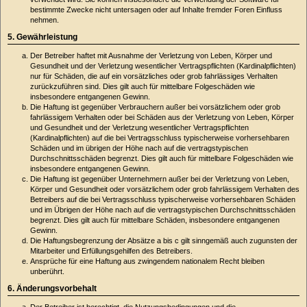
bestimmte Zwecke nicht untersagen oder auf Inhalte fremder Foren Einfluss
nehmen.
5. Gewährleistung
Der Betreiber haftet mit Ausnahme der Verletzung von Leben, Körper und
Gesundheit und der Verletzung wesentlicher Vertragspflichten (Kardinalpflichten)
nur für Schäden, die auf ein vorsätzliches oder grob fahrlässiges Verhalten
zurückzuführen sind. Dies gilt auch für mittelbare Folgeschäden wie
insbesondere entgangenen Gewinn.
Die Haftung ist gegenüber Verbrauchern außer bei vorsätzlichem oder grob
fahrlässigem Verhalten oder bei Schäden aus der Verletzung von Leben, Körper
und Gesundheit und der Verletzung wesentlicher Vertragspflichten
(Kardinalpflichten) auf die bei Vertragsschluss typischerweise vorhersehbaren
Schäden und im übrigen der Höhe nach auf die vertragstypischen
Durchschnittsschäden begrenzt. Dies gilt auch für mittelbare Folgeschäden wie
insbesondere entgangenen Gewinn.
Die Haftung ist gegenüber Unternehmern außer bei der Verletzung von Leben,
Körper und Gesundheit oder vorsätzlichem oder grob fahrlässigem Verhalten des
Betreibers auf die bei Vertragsschluss typischerweise vorhersehbaren Schäden
und im Übrigen der Höhe nach auf die vertragstypischen Durchschnittsschäden
begrenzt. Dies gilt auch für mittelbare Schäden, insbesondere entgangenen
Gewinn.
Die Haftungsbegrenzung der Absätze a bis c gilt sinngemäß auch zugunsten der
Mitarbeiter und Erfüllungsgehilfen des Betreibers.
Ansprüche für eine Haftung aus zwingendem nationalem Recht bleiben
unberührt.
6. Änderungsvorbehalt
Der Betreiber ist berechtigt, die Nutzungsbedingungen und die