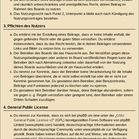
und räumlich unbeschränktes und unentgeltliches Recht, deinen Beitrag im
Rahmen des Boards zu nutzen.
Das Nutzungsrecht nach Punkt 2, Unterpunkt a bleibt auch nach Kündigung des
Nutzungsvertrages bestehen.
3. Pflichten des Nutzers
Du erklärst mit der Erstellung eines Beitrags, dass er keine Inhalte enthält, die
gegen geltendes Recht oder die guten Sitten verstoßen. Du erklärst
insbesondere, dass du das Recht besitzt, die in deinen Beiträgen verwendeten
Links und Bilder zu setzen bzw. zu verwenden.
Der Betreiber des Boards übt das Hausrecht aus. Bei Verstößen gegen diese
Nutzungsbedingungen oder anderer im Board veröffentlichten Regeln kann der
Betreiber dich nach Abmahnung zeitweise oder dauerhaft von der Nutzung
dieses Boards ausschließen und dir ein Hausverbot erteilen.
Du nimmst zur Kenntnis, dass der Betreiber keine Verantwortung für die Inhalte
von Beiträgen übernimmt, die er nicht selbst erstellt hat oder die er nicht zur
Kenntnis genommen hat. Du gestattest dem Betreiber, dein Benutzerkonto,
Beiträge und Funktionen jederzeit zu löschen oder zu sperren.
Du gestattest dem Betreiber darüber hinaus, deine Beiträge abzuändern, sofern
sie gegen o. g. Regeln verstoßen oder geeignet sind, dem Betreiber oder einem
Dritten Schaden zuzufügen.
4. General Public License
Du nimmst zur Kenntnis, dass es sich bei phpBB um eine unter der „
GNU
General Public License v2
“ (GPL) bereitgestellten Foren-Software von phpBB
Limited (www.phpbb.com) handelt; deutschsprachige Informationen werden
durch die deutschsprachige Community unter www.phpbb.de zur Verfügung
gestellt. Beide haben keinen Einfluss auf die Art und Weise, wie die Software
verwendet wird. Sie können insbesondere die Verwendung der Software für