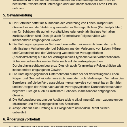
bestimmte Zwecke nicht untersagen oder auf Inhalte fremder Foren Einfluss
nehmen.
5. Gewährleistung
Der Betreiber haftet mit Ausnahme der Verletzung von Leben, Körper und
Gesundheit und der Verletzung wesentlicher Vertragspflichten (Kardinalpflichten)
nur für Schäden, die auf ein vorsätzliches oder grob fahrlässiges Verhalten
zurückzuführen sind. Dies gilt auch für mittelbare Folgeschäden wie
insbesondere entgangenen Gewinn.
Die Haftung ist gegenüber Verbrauchern außer bei vorsätzlichem oder grob
fahrlässigem Verhalten oder bei Schäden aus der Verletzung von Leben, Körper
und Gesundheit und der Verletzung wesentlicher Vertragspflichten
(Kardinalpflichten) auf die bei Vertragsschluss typischerweise vorhersehbaren
Schäden und im übrigen der Höhe nach auf die vertragstypischen
Durchschnittsschäden begrenzt. Dies gilt auch für mittelbare Folgeschäden wie
insbesondere entgangenen Gewinn.
Die Haftung ist gegenüber Unternehmern außer bei der Verletzung von Leben,
Körper und Gesundheit oder vorsätzlichem oder grob fahrlässigem Verhalten des
Betreibers auf die bei Vertragsschluss typischerweise vorhersehbaren Schäden
und im Übrigen der Höhe nach auf die vertragstypischen Durchschnittsschäden
begrenzt. Dies gilt auch für mittelbare Schäden, insbesondere entgangenen
Gewinn.
Die Haftungsbegrenzung der Absätze a bis c gilt sinngemäß auch zugunsten der
Mitarbeiter und Erfüllungsgehilfen des Betreibers.
Ansprüche für eine Haftung aus zwingendem nationalem Recht bleiben
unberührt.
6. Änderungsvorbehalt
Der Betreiber ist berechtigt, die Nutzungsbedingungen und die