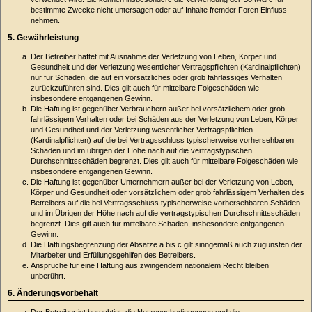
bestimmte Zwecke nicht untersagen oder auf Inhalte fremder Foren Einfluss
nehmen.
5. Gewährleistung
Der Betreiber haftet mit Ausnahme der Verletzung von Leben, Körper und
Gesundheit und der Verletzung wesentlicher Vertragspflichten (Kardinalpflichten)
nur für Schäden, die auf ein vorsätzliches oder grob fahrlässiges Verhalten
zurückzuführen sind. Dies gilt auch für mittelbare Folgeschäden wie
insbesondere entgangenen Gewinn.
Die Haftung ist gegenüber Verbrauchern außer bei vorsätzlichem oder grob
fahrlässigem Verhalten oder bei Schäden aus der Verletzung von Leben, Körper
und Gesundheit und der Verletzung wesentlicher Vertragspflichten
(Kardinalpflichten) auf die bei Vertragsschluss typischerweise vorhersehbaren
Schäden und im übrigen der Höhe nach auf die vertragstypischen
Durchschnittsschäden begrenzt. Dies gilt auch für mittelbare Folgeschäden wie
insbesondere entgangenen Gewinn.
Die Haftung ist gegenüber Unternehmern außer bei der Verletzung von Leben,
Körper und Gesundheit oder vorsätzlichem oder grob fahrlässigem Verhalten des
Betreibers auf die bei Vertragsschluss typischerweise vorhersehbaren Schäden
und im Übrigen der Höhe nach auf die vertragstypischen Durchschnittsschäden
begrenzt. Dies gilt auch für mittelbare Schäden, insbesondere entgangenen
Gewinn.
Die Haftungsbegrenzung der Absätze a bis c gilt sinngemäß auch zugunsten der
Mitarbeiter und Erfüllungsgehilfen des Betreibers.
Ansprüche für eine Haftung aus zwingendem nationalem Recht bleiben
unberührt.
6. Änderungsvorbehalt
Der Betreiber ist berechtigt, die Nutzungsbedingungen und die