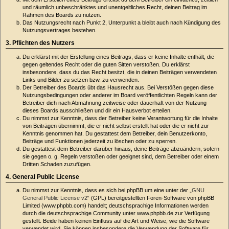
und räumlich unbeschränktes und unentgeltliches Recht, deinen Beitrag im
Rahmen des Boards zu nutzen.
Das Nutzungsrecht nach Punkt 2, Unterpunkt a bleibt auch nach Kündigung des
Nutzungsvertrages bestehen.
3. Pflichten des Nutzers
Du erklärst mit der Erstellung eines Beitrags, dass er keine Inhalte enthält, die
gegen geltendes Recht oder die guten Sitten verstoßen. Du erklärst
insbesondere, dass du das Recht besitzt, die in deinen Beiträgen verwendeten
Links und Bilder zu setzen bzw. zu verwenden.
Der Betreiber des Boards übt das Hausrecht aus. Bei Verstößen gegen diese
Nutzungsbedingungen oder anderer im Board veröffentlichten Regeln kann der
Betreiber dich nach Abmahnung zeitweise oder dauerhaft von der Nutzung
dieses Boards ausschließen und dir ein Hausverbot erteilen.
Du nimmst zur Kenntnis, dass der Betreiber keine Verantwortung für die Inhalte
von Beiträgen übernimmt, die er nicht selbst erstellt hat oder die er nicht zur
Kenntnis genommen hat. Du gestattest dem Betreiber, dein Benutzerkonto,
Beiträge und Funktionen jederzeit zu löschen oder zu sperren.
Du gestattest dem Betreiber darüber hinaus, deine Beiträge abzuändern, sofern
sie gegen o. g. Regeln verstoßen oder geeignet sind, dem Betreiber oder einem
Dritten Schaden zuzufügen.
4. General Public License
Du nimmst zur Kenntnis, dass es sich bei phpBB um eine unter der „
GNU
General Public License v2
“ (GPL) bereitgestellten Foren-Software von phpBB
Limited (www.phpbb.com) handelt; deutschsprachige Informationen werden
durch die deutschsprachige Community unter www.phpbb.de zur Verfügung
gestellt. Beide haben keinen Einfluss auf die Art und Weise, wie die Software
verwendet wird. Sie können insbesondere die Verwendung der Software für