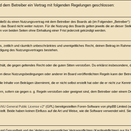
und dem Betreiber ein Vertrag mit folgenden Regelungen geschlossen:
chließt du einen Nutzungsvertrag mit dem Betreiber des Boards ab (im Folgenden „Betreiber“
das Board nicht weiter nutzen. Für die Nutzung des Boards gelten jeweils die an dieser Stell
von beiden Seiten ohne Einhaltung einer Frist jederzeit gekündigt werden.
ches, zeitlich und räumlich unbeschränktes und unentgeltliches Recht, deinen Beitrag im Rah
ndigung des Nutzungsvertrages bestehen.
enthält, die gegen geltendes Recht oder die guten Sitten verstoßen. Du erklärst insbesondere,
en diese Nutzungsbedingungen oder anderer im Board veröffentlichten Regeln kann der Betr
e Inhalte von Beiträgen übernimmt, die er nicht selbst erstellt hat oder die er nicht zur Ken
rn, sofern sie gegen o. g. Regeln verstoßen oder geeignet sind, dem Betreiber oder einem 
NU General Public License v2
“ (GPL) bereitgestellten Foren-Software von phpBB Limited 
lt. Beide haben keinen Einfluss auf die Art und Weise, wie die Software verwendet wird. 
d Gesundheit und der Verletzung wesentlicher Vertragspflichten (Kardinalpflichten) nur für 