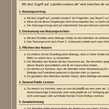
Mit dem Zugriff auf „castello-creativo.de" wird zwischen dir 
1. Nutzungsvertrag
Mit dem Zugriff auf „castello-creativo“ (im Folgenden „das Board“) s
Wenn du mit diesen Regelungen nicht einverstanden bist, so darfst du 
Der Nutzungsvertrag wird auf unbestimmte Zeit geschlossen und kann 
2. Einräumung von Nutzungsrechten
Mit dem Erstellen eines Beitrags erteilst du dem Betreiber ein einfa
Das Nutzungsrecht nach Punkt 2, Unterpunkt a bleibt auch nach Kü
3. Pflichten des Nutzers
Du erklärst mit der Erstellung eines Beitrags, dass er keine Inhalte 
Bilder zu setzen bzw. zu verwenden.
Der Betreiber des Boards übt das Hausrecht aus. Bei Verstößen geg
dieses Boards ausschließen und dir ein Hausverbot erteilen.
Du nimmst zur Kenntnis, dass der Betreiber keine Verantwortung für di
Beiträge und Funktionen jederzeit zu löschen oder zu sperren.
Du gestattest dem Betreiber darüber hinaus, deine Beiträge abzuände
4. General Public License
Du nimmst zur Kenntnis, dass es sich bei phpBB um eine unter der „
G
deutschsprachige Community unter www.phpbb.de zur Verfügung gestel
nicht untersagen oder auf Inhalte fremder Foren Einfluss nehmen.
5. Gewährleistung
Der Betreiber haftet mit Ausnahme der Verletzung von Leben, Körper un