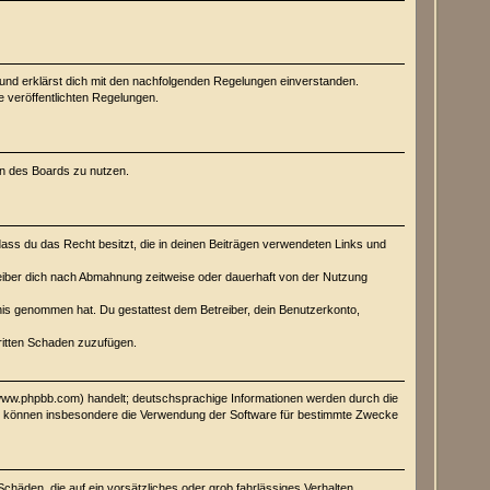
) und erklärst dich mit den nachfolgenden Regelungen einverstanden.
e veröffentlichten Regelungen.
men des Boards zu nutzen.
 dass du das Recht besitzt, die in deinen Beiträgen verwendeten Links und
eiber dich nach Abmahnung zeitweise oder dauerhaft von der Nutzung
ntnis genommen hat. Du gestattest dem Betreiber, dein Benutzerkonto,
Dritten Schaden zuzufügen.
(www.phpbb.com) handelt; deutschsprachige Informationen werden durch die
Sie können insbesondere die Verwendung der Software für bestimmte Zwecke
Schäden, die auf ein vorsätzliches oder grob fahrlässiges Verhalten