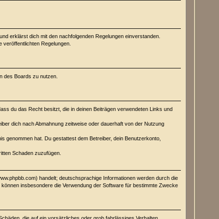
) und erklärst dich mit den nachfolgenden Regelungen einverstanden.
e veröffentlichten Regelungen.
men des Boards zu nutzen.
 dass du das Recht besitzt, die in deinen Beiträgen verwendeten Links und
eiber dich nach Abmahnung zeitweise oder dauerhaft von der Nutzung
ntnis genommen hat. Du gestattest dem Betreiber, dein Benutzerkonto,
Dritten Schaden zuzufügen.
(www.phpbb.com) handelt; deutschsprachige Informationen werden durch die
Sie können insbesondere die Verwendung der Software für bestimmte Zwecke
Schäden, die auf ein vorsätzliches oder grob fahrlässiges Verhalten