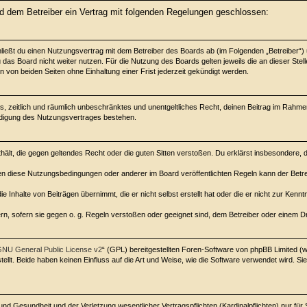
und dem Betreiber ein Vertrag mit folgenden Regelungen geschlossen:
chließt du einen Nutzungsvertrag mit dem Betreiber des Boards ab (im Folgenden „Betreiber“
das Board nicht weiter nutzen. Für die Nutzung des Boards gelten jeweils die an dieser Stell
von beiden Seiten ohne Einhaltung einer Frist jederzeit gekündigt werden.
ches, zeitlich und räumlich unbeschränktes und unentgeltliches Recht, deinen Beitrag im Rah
ndigung des Nutzungsvertrages bestehen.
enthält, die gegen geltendes Recht oder die guten Sitten verstoßen. Du erklärst insbesondere,
en diese Nutzungsbedingungen oder anderer im Board veröffentlichten Regeln kann der Betr
e Inhalte von Beiträgen übernimmt, die er nicht selbst erstellt hat oder die er nicht zur Ken
rn, sofern sie gegen o. g. Regeln verstoßen oder geeignet sind, dem Betreiber oder einem 
NU General Public License v2
“ (GPL) bereitgestellten Foren-Software von phpBB Limited 
lt. Beide haben keinen Einfluss auf die Art und Weise, wie die Software verwendet wird. 
d Gesundheit und der Verletzung wesentlicher Vertragspflichten (Kardinalpflichten) nur für 