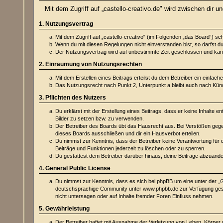
Mit dem Zugriff auf „castello-creativo.de" wird zwischen dir 
1. Nutzungsvertrag
Mit dem Zugriff auf „castello-creativo“ (im Folgenden „das Board“) s
Wenn du mit diesen Regelungen nicht einverstanden bist, so darfst du 
Der Nutzungsvertrag wird auf unbestimmte Zeit geschlossen und kann 
2. Einräumung von Nutzungsrechten
Mit dem Erstellen eines Beitrags erteilst du dem Betreiber ein einfa
Das Nutzungsrecht nach Punkt 2, Unterpunkt a bleibt auch nach Kü
3. Pflichten des Nutzers
Du erklärst mit der Erstellung eines Beitrags, dass er keine Inhalte 
Bilder zu setzen bzw. zu verwenden.
Der Betreiber des Boards übt das Hausrecht aus. Bei Verstößen geg
dieses Boards ausschließen und dir ein Hausverbot erteilen.
Du nimmst zur Kenntnis, dass der Betreiber keine Verantwortung für di
Beiträge und Funktionen jederzeit zu löschen oder zu sperren.
Du gestattest dem Betreiber darüber hinaus, deine Beiträge abzuände
4. General Public License
Du nimmst zur Kenntnis, dass es sich bei phpBB um eine unter der „
G
deutschsprachige Community unter www.phpbb.de zur Verfügung gestel
nicht untersagen oder auf Inhalte fremder Foren Einfluss nehmen.
5. Gewährleistung
Der Betreiber haftet mit Ausnahme der Verletzung von Leben, Körper un